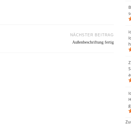
B
s
i
NÄCHSTER BEITRAG
I
Außenbeschriftung fertig
h
Z
S
a
I
H
g
Zu