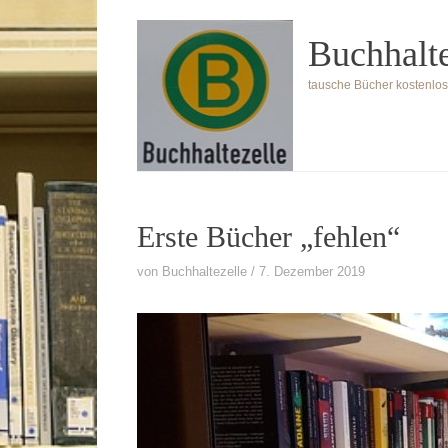
Zum
Buchhalte
Inhalt
springen
tausche Bücher kostenlo
Erste Bücher „fehlen“
von
Buchhaltezelle
7. Dezember 2019