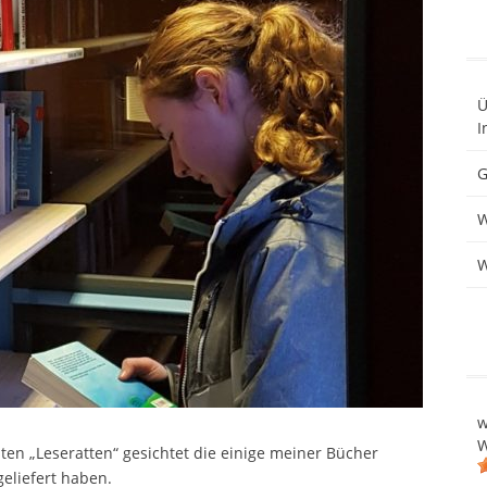
Ü
I
G
W
W
w
W
ten „Leseratten“ gesichtet die einige meiner Bücher
eliefert haben.