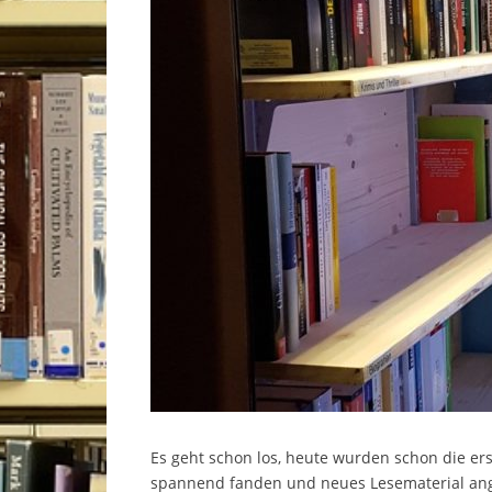
Es geht schon los, heute wurden schon die ers
spannend fanden und neues Lesematerial ang