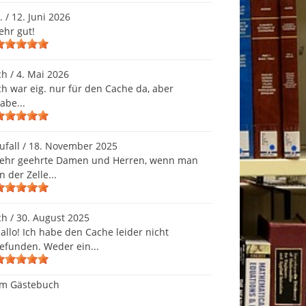
.
/
12. Juni 2026
ehr gut!
ch
/
4. Mai 2026
ch war eig. nur für den Cache da, aber
abe...
ufall
/
18. November 2025
ehr geehrte Damen und Herren, wenn man
n der Zelle...
ch
/
30. August 2025
allo! Ich habe den Cache leider nicht
efunden. Weder ein...
m Gästebuch